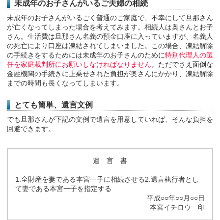
未成年のお子さんがいるご夫婦の相続
未成年のお子さんがいるごく普通のご家庭で、不幸にして旦那さん
が亡くなってしまった場合を考えてみます。相続人は奥さんとお子
さん。生活費は旦那さん名義の預金口座に入っていますが、名義人
の死亡により口座は凍結されてしまいました。この場合、凍結解除
の手続きをするためには未成年のお子さんのために
特別代理人の選
任を家庭裁判所にお願いしなければなりません
。ただでさえ面倒な
金融機関の手続きに上乗せされた負担が奥さんにかかり、凍結解除
までの時間も長くなってしまいます。
とても簡単、遺言文例
でも旦那さんが下記の文例で遺言を用意していれば、そんな負担を
回避できます。
遺 言 書
1.全財産を妻である本宮一子に相続させる2.遺言執行者とし
て妻である本宮一子を指定する
平成○○年○○月○○日
本宮イチロウ 印