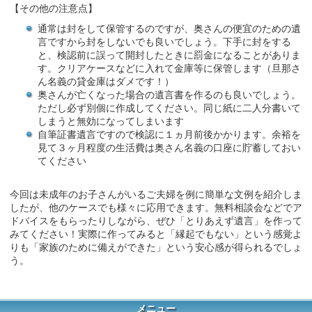
【その他の注意点】
通常は封をして保管するのですが、奥さんの便宜のための遺
言ですから封をしないでも良いでしょう。下手に封をする
と、検認前に誤って開封したときに罰金になることがありま
す。クリアケースなどに入れて金庫等に保管します（旦那さ
ん名義の貸金庫はダメです！）
奥さんが亡くなった場合の遺言書を作るのも良いでしょう。
ただし必ず別個に作成してください。同じ紙に二人分書いて
しまうと無効になってしまいます
自筆証書遺言ですので検認に１ヵ月前後かかります。余裕を
見て３ヶ月程度の生活費は奥さん名義の口座に貯蓄しておい
てください
今回は未成年のお子さんがいるご夫婦を例に簡単な文例を紹介しま
したが、他のケースでも様々に応用できます。無料相談会などでア
ドバイスをもらったりしながら、ぜひ「とりあえず遺言」を作って
みてください！実際に作ってみると「縁起でもない」という感覚よ
りも「家族のために備えができた」という安心感が得られるでしょ
う。
メニュー