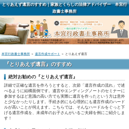
とりあえず遺言のすすめ｜家族とくらしの法律アドバイザー 本宮行
政書士事務所
本宮行政書士事務所
＞
遺言作成サポート
＞ とりあえず遺言
『とりあえず遺言』のすすめ
絶対お勧めの『とりあえず遺言』
詳細で正確な遺言を作ろうとすると、次節「遺言作成の流れ」で述
べるように結構面倒です。遺言やエンディングノートのセミナーに
参加するほど意識の高い方でも実際に遺言を作ったという方は意外
と少なかったりします。手続き的にも心理的にも遺言作成のハード
ルが高いことが伺えます。こちらでは、そんなハードルをぐっと下
げる遺言作成を、未成年のお子さんがいるご夫婦を例にご紹介しま
す！