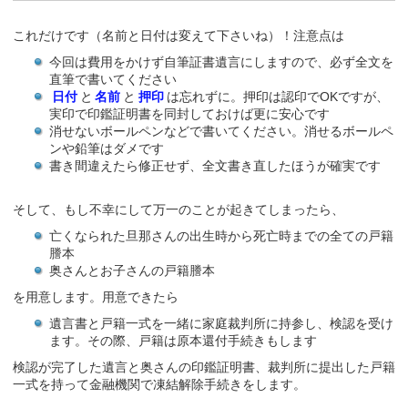
これだけです（名前と日付は変えて下さいね）！注意点は
今回は費用をかけず自筆証書遺言にしますので、必ず全文を
直筆で書いてください
日付
と
名前
と
押印
は忘れずに。押印は認印でOKですが、
実印で印鑑証明書を同封しておけば更に安心です
消せないボールペンなどで書いてください。消せるボールペ
ンや鉛筆はダメです
書き間違えたら修正せず、全文書き直したほうが確実です
そして、もし不幸にして万一のことが起きてしまったら、
亡くなられた旦那さんの出生時から死亡時までの全ての戸籍
謄本
奥さんとお子さんの戸籍謄本
を用意します。用意できたら
遺言書と戸籍一式を一緒に家庭裁判所に持参し、検認を受け
ます。その際、戸籍は原本還付手続きもします
検認が完了した遺言と奥さんの印鑑証明書、裁判所に提出した戸籍
一式を持って金融機関で凍結解除手続きをします。